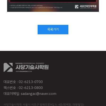
목록가기
대표번호 :
02-6213-0700
팩스번호 : 02-6213-0800
대표이메일:
sadangac@naver.com
사당기술사학원
서울시 서초구 방배천로8길 5, 4층(방배동, 대왕빌딩)