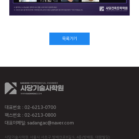
목록가기
대표번호 :
02-6213-0700
팩스번호 : 02-6213-0800
대표이메일:
sadangac@naver.com
사당기술사학원
서울시 서초구 방배천로8길 5, 4층(방배동, 대왕빌딩)